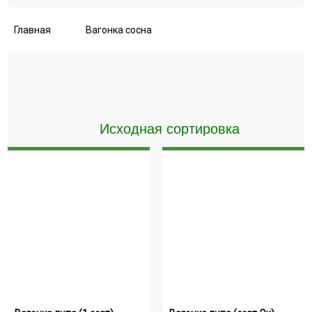
Главная
Вагонка сосна
Искать:
Поиск
Блок-Хаус
Садовая мебель
Композитная доска
Деревянные полки
Услуга покраски
Услуга монтажа