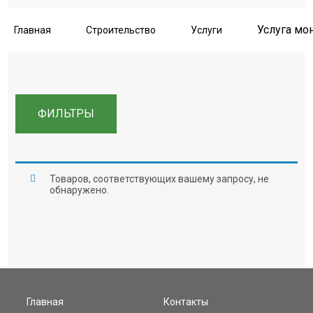
Услуга мо
Главная
Строительство
Услуги
ФИЛЬТРЫ
Товаров, соответствующих вашему запросу, не
обнаружено.
Поиск
Искать:
Поиск
Категории товаров
Садовая мебель
Деревянные полки
Главная
Контакты
Модульные Сауны