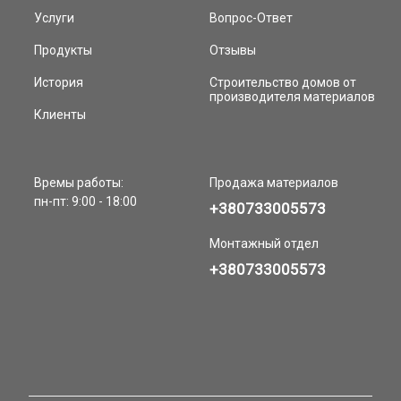
Брус
Услуги
Вопрос-Ответ
Вагонка
Доска пола
Продукты
Отзывы
Имитация бруса
Все для БАНИ, САУНЫ
История
Строительство домов от
производителя материалов
Палубная доска
Клиенты
Планкен косой
Сопутствующие материалы
Термо древесина
Террасная доска
Времы работы:
Продажа материалов
Уголок/ Плинтус/ Нащельник
пн-пт: 9:00 - 18:00
Вазоны, цветочные ящики, огород
+380733005573
Все товары
Монтажный отдел
+380733005573