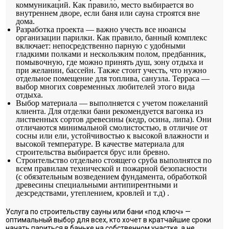
коммуникаций. Как правило, место выбирается во
внутреннем дворе, если баня или сауна строятся вне
дома.
Разработка проекта — важно учесть все нюансы
организации парилки. Как правило, банный комплекс
включает: непосредственно парную с удобными
гладкими полками и нескользким полом, предбанник,
помывочную, где можно принять душ, зону отдыха и
при желании, бассейн. Также стоит учесть, что нужно
отдельное помещение для топлива, санузла. Терраса —
выбор многих современных любителей этого вида
отдыха.
Выбор материала — выполняется с учетом пожеланий
клиента. Для отделки бани рекомендуется вагонка из
лиственных сортов древесины (кедр, осина, липа). Они
отличаются минимальной смолистостью, в отличие от
сосны или ели, устойчивостью к высокой влажности и
высокой температуре. В качестве материала для
строительства выбирается брус или бревно.
Строительство отдельно стоящего сруба выполнятся по
всем правилам технической и пожарной безопасности
(с обязательным возведением фундамента, обработкой
древесины специальными антипирентными и
дезсредствами, утеплением, кровлей и т.д) .
Услуга по строительству сауны или бани «под ключ» —
оптимальный выбор для всех, кто хочет в кратчайшие сроки
начать париться в баньке на собственном участке, а не