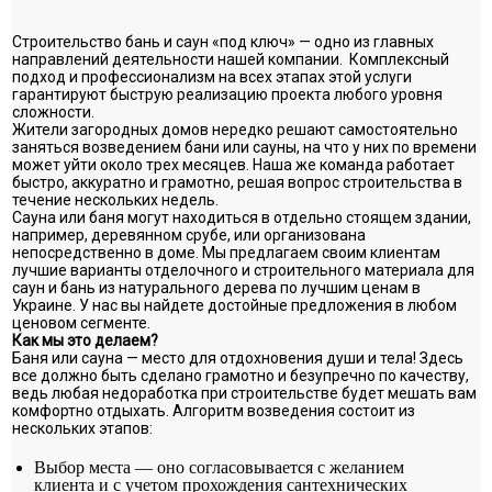
Строительство бань и саун «под ключ» — одно из главных
направлений деятельности нашей компании. Комплексный
подход и профессионализм на всех этапах этой услуги
гарантируют быструю реализацию проекта любого уровня
сложности.
Жители загородных домов нередко решают самостоятельно
заняться возведением бани или сауны, на что у них по времени
может уйти около трех месяцев. Наша же команда работает
быстро, аккуратно и грамотно, решая вопрос строительства в
течение нескольких недель.
Сауна или баня могут находиться в отдельно стоящем здании,
например, деревянном срубе, или организована
непосредственно в доме. Мы предлагаем своим клиентам
лучшие варианты отделочного и строительного материала для
саун и бань из натурального дерева по лучшим ценам в
Украине. У нас вы найдете достойные предложения в любом
ценовом сегменте.
Как мы это делаем?
Баня или сауна — место для отдохновения души и тела! Здесь
все должно быть сделано грамотно и безупречно по качеству,
ведь любая недоработка при строительстве будет мешать вам
комфортно отдыхать. Алгоритм возведения состоит из
нескольких этапов:
Выбор места — оно согласовывается с желанием
клиента и с учетом прохождения сантехнических