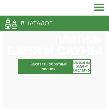
В КАТАЛОГ
ПЛОТНИК
БАНИ И САУНЫ
Выезд на
Заказать обратный
объект
звонок
беслатно!