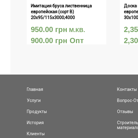
Имитация бруса лиственница 
Доска 
европейская (сорт В) 
европе
20х95/115х3000;4000
30х100
950.00
грн
2,3
М.КВ.
900.00
грн
Опт
2,3
Главная
Контакты
Услуги
Вопрос-О
Продукты
Отзывы
История
Строитель
материал
Клиенты