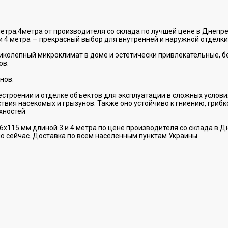
метра;4метра от производителя со склада по лучшей цене в Днепр
 и 4 метра — прекрасный выбор для внутренней и наружной отделк
колепный микроклимат в доме и эстетически привлекательные, бе
ов.
нов.
строении и отделке объектов для эксплуатации в сложных условия
ствия насекомых и грызунов. Также оно устойчиво к гниению, гри
хностей
6х115 мм длиной 3 и 4 метра по цене производителя со склада в 
мо сейчас. Доставка по всем населенным пунктам Украины.