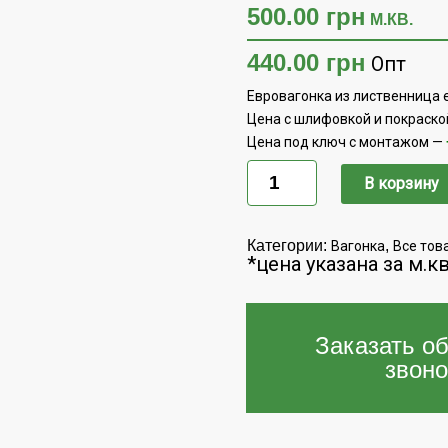
500.00
грн
М.КВ.
440.00
грн
Опт
Евровагонка из лиственница е
Цена с шлифовкой и покраской
Цена под ключ с монтажом —
Количество
Евровагонка
В корзину
лиственница
европейская
(сорт
С)
Категории:
,
Вагонка
Все тов
16х115х3000;4000
*цена указана за м.к
Заказать о
звоно