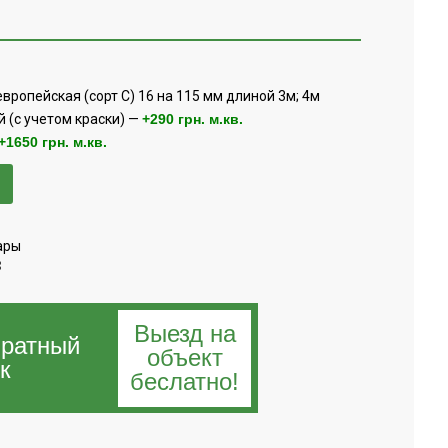
вропейская (сорт С) 16 на 115 мм длиной 3м; 4м
 (с учетом краски) —
+290 грн. м.кв.
+1650 грн. м.кв.
ары
в
Выезд на
братный
объект
к
беслатно!