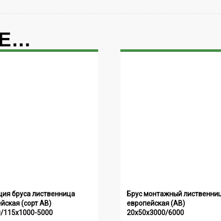
ИЕ…
ия бруса лиственница 
Брус монтажный лиственниц
йская (сорт АВ) 
европейская (АВ) 
0/115х1000-5000
20х50х3000/6000