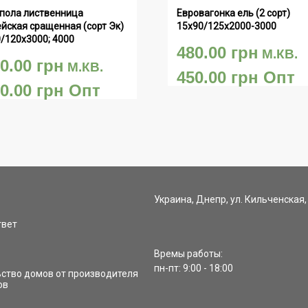
пола лиственница 
Евровагонка ель (2 сорт) 
йская сращенная (сорт Эк) 
15х90/125х2000-3000
/120х3000; 4000
480.00
грн
М.КВ.
50.00
грн
М.КВ.
450.00
грн
Опт
00.00
грн
Опт
Украина, Днепр, ул. Кильченская,
твет
Времы работы:
пн-пт: 9:00 - 18:00
ство домов от производителя
ов