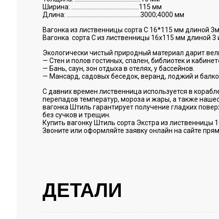
Ширина: ……………………………………….115 мм
Длина: …………………………………………..3000;4000 мм
Вагонка из лиственницы сорта С 16*115 мм длиной 3
Вагонка сорта С из лиственницы 16х115 мм длиной 3
Экологически чистый природный материал дарит вели
— Стен и полов гостиных, спален, библиотек и кабинет
— Бань, саун, зон отдыха в отелях, у бассейнов.
— Мансард, садовых беседок, веранд, лоджий и балко
С давних времен лиственница используется в корабле
перепадов температур, мороза и жары, а также наше
вагонка Штиль гарантирует получение гладких повер
без сучков и трещин.
Купить вагонку Штиль сорта Экстра из лиственницы 1
Звоните или оформляйте заявку онлайн на сайте пря
ДЕТАЛИ