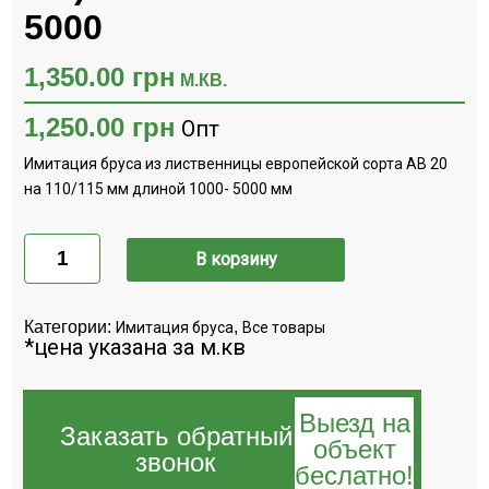
5000
1,350.00
грн
М.КВ.
1,250.00
грн
Опт
Имитация бруса из лиственницы европейской сорта АВ 20
на 110/115 мм длиной 1000- 5000 мм
Количество
Имитация
В корзину
бруса
лиственница
европейская
(сорт
Категории:
,
Имитация бруса
Все товары
АВ)
*цена указана за м.кв
20х110/115х1000-
5000
Выезд на
Заказать обратный
объект
звонок
беслатно!