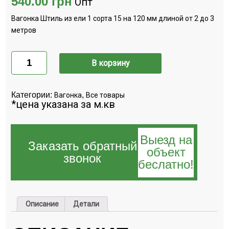
540.00
грн
Опт
Вагонка Штиль из ели 1 сорта 15 на 120 мм длиной от 2 до 3
метров
Количество
Вагонка
В корзину
штиль
ель
(1
сорт)
Категории:
,
Вагонка
Все товары
15х120х2000-
*цена указана за м.кв
3000
Выезд на
Заказать обратный
объект
звонок
беслатно!
Описание
Детали