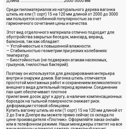
Длина: …………………………………………..2000-3000 мм
Среди пиломатериалов из натурального дерева вагонка
штиль из ели (1 сорт) 15 на 120 мм длиной от 2000 до 3000
мм пользуется особенной популярностью за счет
гармоничного сочетания цены и качества.
Этот вид отделочного материала отлично подходит для
обустройства закрытых беседок, мансард, веранд,
балконов, так как обладает:
— Устойчивостью к повышенной влажности.
— Стабильностью геометрии при резких колебаниях
температур.
— Биостойкостью (не подвержен атакам насекомых,
грызунов, гнилостных бактерий).
Поэтому он используется для декорирования интерьера
внутри и снаружи домов. Вагонка штиль отличается
простотой монтажных работ и сохранением великолепного
внешнего вида длительный период времени. Соединение
паз-шип обеспечивает плотное
прилегание досок друг к другу, а наличие компенсационных
бороздок на тыльной поверхности снижает риск
деформации готовой облицовки.
Купить вагонку штиль из ели (1 сорт) 15 на 120 мм длиной от
2 до 3 м в Днепре вы можете прямо сейчас со склада по
цене производителя «Плотник». Оформляйте заказ онлайн
или в телефонном режиме. Наши менеджеры ответят на все
ваши вопросы и помогут сделать грамотный расчет