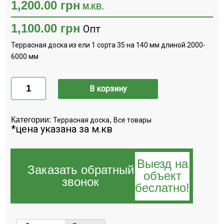
1,200.00
грн
М.КВ.
1,100.00
грн
Опт
Террасная доска из ели 1 сорта 35 на 140 мм длиной 2000-
6000 мм
Количество
Террасная
В корзину
доска
ель
(1
сорт)
Категории:
,
Террасная доска
Все товары
35х140х2000-
*цена указана за м.кв
6000
Выезд на
Заказать обратный
объект
звонок
беслатно!