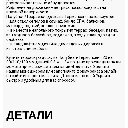
растрескивается и не облущивается.
Рифление на доске снижает риск поскользнуться на
влажной поверхности.
Палубная/Террасная доска из Термоясеня используется:
—для отделки полов в саунах, банях, СПА, балконов,
мансард, лоджий, холлов, прихожих;
— в качестве напольного покрытия террас, беседок, патио,
зон отдыха у бассейнов, водоемов, в саду, площадок для
барбекю;
— в ландшафтном дизайне для садовых дорожек и
изготовления мебели.
Купить террасную доску из Палубная/Термоясеня 20 на
90/110/130 мм длиной 0,8 м — 3м по цене производителя вы
можете прямо сейчас в компании «Плотник ». Звоните
нашим менеджерам или заполняйте форму заказа онлайн
на сайте интернет магазина. Доставка по всей Украине
быстро и удобным для вас способом.
ДЕТАЛИ