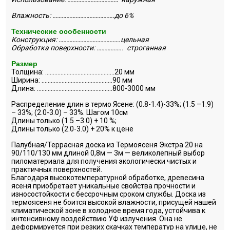
Влажность: ………………………………….до 6%
Технические особенности
Конструкция: ………………………………….цельная
Обработка поверхности: …………….. строганная
Размер
Толщина: ………………………………………20 мм
Ширина: ……………………………………….90 мм
Длина: ………………………………………….800-3000 мм
Распределение длин в термо Ясене: (0.8-1.4)-33%; (1.5 –1.9)
– 33%; (2.0-3.0) – 33%. Шагом 10см
Длины только (1.5 –3.0) + 10 %;
Длины только (2.0-3.0) + 20% к цене
Палубная/Террасная доска из Термоясеня Экстра 20 на
90/110/130 мм длиной 0,8м — 3м — великолепный выбор
пиломатериала для получения экологически чистых и
практичных поверхностей.
Благодаря высокотемпературной обработке, древесина
ясеня приобретает уникальные свойства прочности и
износостойкости с бессрочным сроком службы. Доска из
термоясеня не боится высокой влажности, присущей нашей
климатической зоне в холодное время года, устойчива к
интенсивному воздействию УФ излучения. Она не
деформируется при резких скачках температур на улице, не