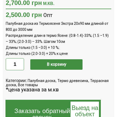
2,700.00
грн
М.КВ.
2,500.00
грн
Опт
Палубная доска из Термоясеня Экстра 20х90 мм длиной от
800 до 3000 мм
Распределение длин в термо Ясене: (0.8-1.4)-33%; (1.5 –1.9)
– 33%; (2.0-3.0) – 33%. Шагом 10см
Длины только (1.5 –3.0) + 10 %;
Длины только (2.0-3.0) + 20% к цене
Количество
Палубная
В корзину
доска
Термоясень
ЭК
20х90х800-
Категории:
,
,
Палубная доска
Термо древесина
Террасная
3000
,
доска
Все товары
*цена указана за м.кв
Выезд на
Заказать обратный
объект