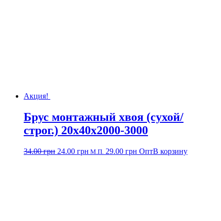
Акция!
Брус монтажный хвоя (сухой/
строг.) 20х40х2000-3000
34.00
грн
24.00
грн
29.00
грн
Опт
В корзину
М.П.